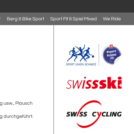
r
Berg & Bike Sport
Sport Fit & Spiel Mixed
We Ride
ng usw., Plausch
g durchgeführt.