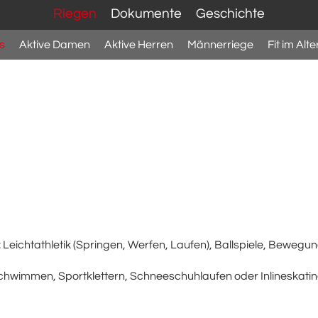
Riegen
Dokumente
Geschichte
s
Aktive Damen
Aktive Herren
Männerriege
Fit im Alte
Leichtathletik (Springen, Werfen, Laufen), Ballspiele, Bewegu
chwimmen, Sportklettern, Schneeschuhlaufen oder Inlineskatin